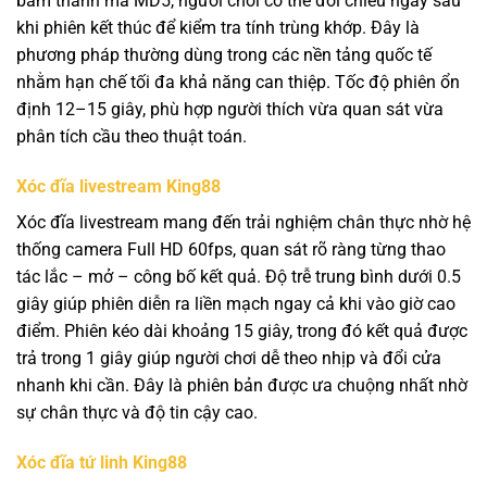
băm thành mã MD5, người chơi có thể đối chiếu ngay sau
khi phiên kết thúc để kiểm tra tính trùng khớp. Đây là
phương pháp thường dùng trong các nền tảng quốc tế
nhằm hạn chế tối đa khả năng can thiệp. Tốc độ phiên ổn
định 12–15 giây, phù hợp người thích vừa quan sát vừa
phân tích cầu theo thuật toán.
Xóc đĩa livestream King88
Xóc đĩa livestream mang đến trải nghiệm chân thực nhờ hệ
thống camera Full HD 60fps, quan sát rõ ràng từng thao
tác lắc – mở – công bố kết quả. Độ trễ trung bình dưới 0.5
giây giúp phiên diễn ra liền mạch ngay cả khi vào giờ cao
điểm. Phiên kéo dài khoảng 15 giây, trong đó kết quả được
trả trong 1 giây giúp người chơi dễ theo nhịp và đổi cửa
nhanh khi cần. Đây là phiên bản được ưa chuộng nhất nhờ
sự chân thực và độ tin cậy cao.
Xóc đĩa tứ linh King88